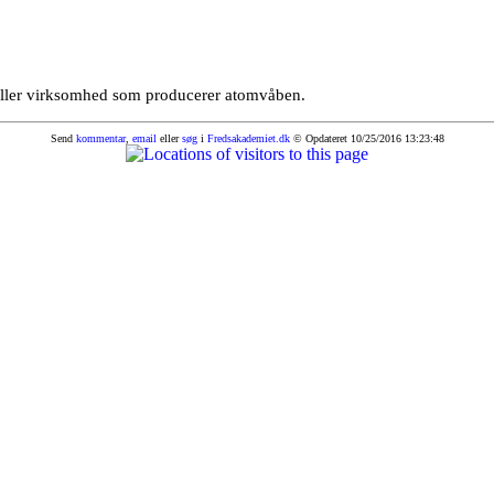
ller virksomhed som producerer atomvåben.
Send
kommentar
,
email
eller
søg
i
Fredsakademiet.dk
© Opdateret 10/25/2016 13:23:48