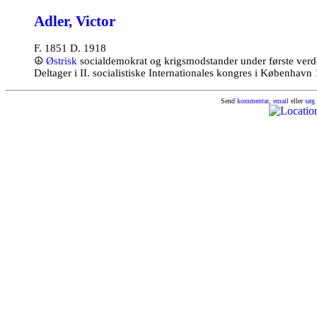
Adler, Victor
F. 1851 D. 1918
☮
Østrisk
socialdemokrat og krigsmodstander under første verd
Deltager i II. socialistiske Internationales kongres i København
Send
kommentar
,
email
eller
søg