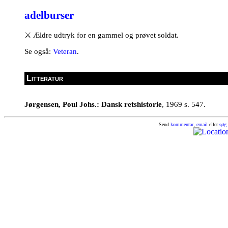
adelburser
⚔
Ældre udtryk for en gammel og prøvet soldat.
Se også:
Veteran
.
Litteratur
Jørgensen, Poul Johs.: Dansk retshistorie
, 1969 s. 547.
Send
kommentar
,
email
eller
søg