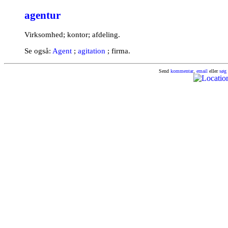
agentur
Virksomhed; kontor; afdeling.
Se også:
Agent
;
agitation
; firma.
Send
kommentar
,
email
eller
søg