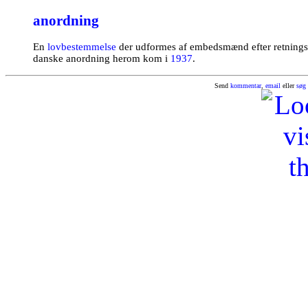
anordning
En
lovbestemmelse
der udformes af embedsmænd efter retningsli
danske anordning herom kom i
1937
.
Send
kommentar
,
email
eller
søg