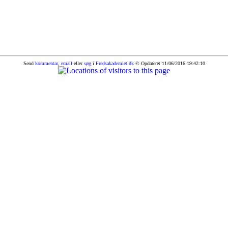
Send
kommentar
,
email
eller
søg
i
Fredsakademiet.dk
© Opdateret 11/06/2016 19:42:10