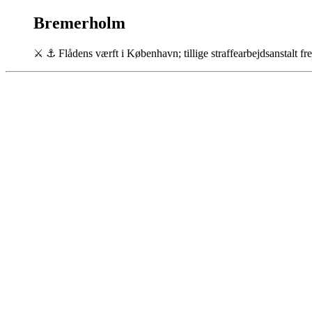
Bremerholm
⚔
⚓
Flådens værft i København; tillige straffearbejdsanstalt fr