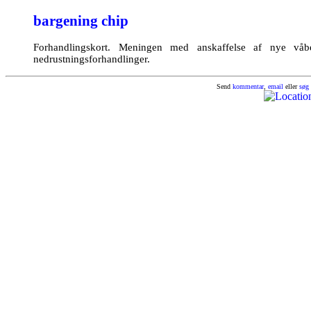
bargening chip
Forhandlingskort. Meningen med anskaffelse af nye våb
nedrustningsforhandlinger.
Send
kommentar
,
email
eller
søg