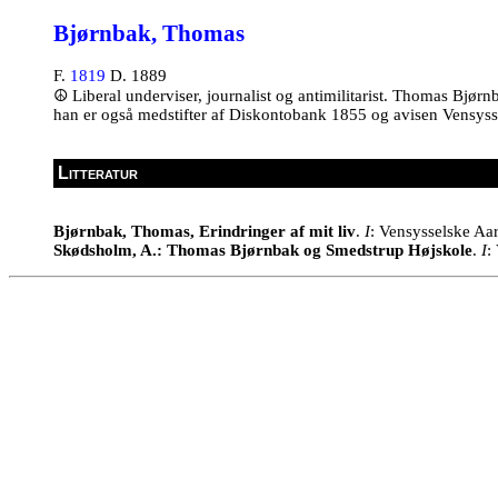
Bjørnbak, Thomas
F.
1819
D. 1889
☮
Liberal underviser, journalist og antimilitarist. Thomas Bjø
han er også medstifter af Diskontobank 1855 og avisen Vensysse
Litteratur
Bjørnbak, Thomas, Erindringer af mit liv
.
I
: Vensysselske Aa
Skødsholm, A.: Thomas Bjørnbak og Smedstrup Højskole
.
I
: