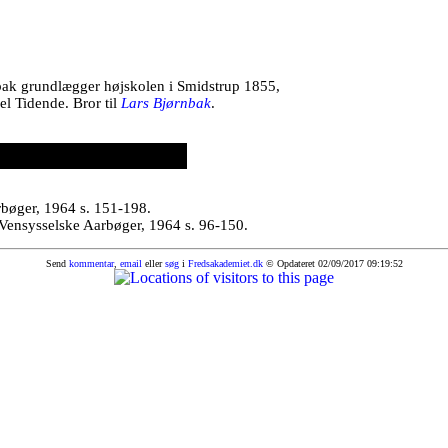
rnbak grundlægger højskolen i Smidstrup 1855,
l Tidende. Bror til
Lars Bjørnbak
.
rbøger, 1964 s. 151-198.
 Vensysselske Aarbøger, 1964 s. 96-150.
Send
kommentar
,
email
eller
søg
i
Fredsakademiet.dk
© Opdateret 02/09/2017 09:19:52