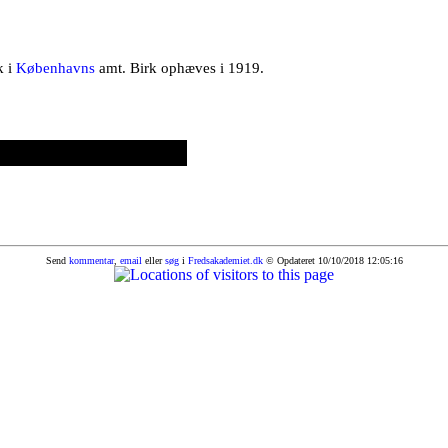
k i
Københavns
amt. Birk ophæves i 1919.
Send
kommentar
,
email
eller
søg
i
Fredsakademiet.dk
© Opdateret 10/10/2018 12:05:16