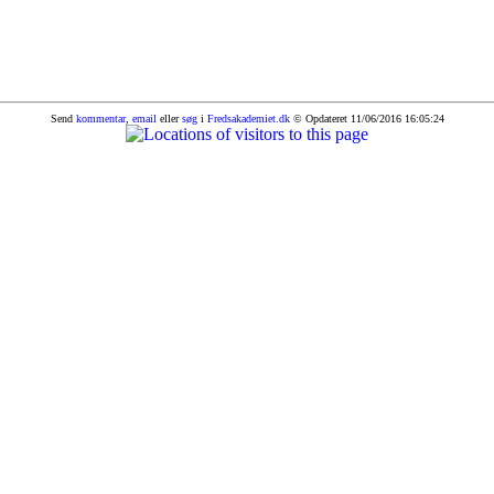
Send
kommentar
,
email
eller
søg
i
Fredsakademiet.dk
© Opdateret 11/06/2016 16:05:24