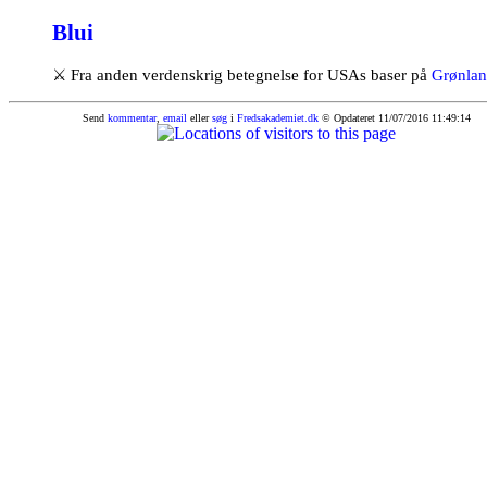
Blui
⚔
Fra anden verdenskrig betegnelse for USAs baser på
Grønla
Send
kommentar
,
email
eller
søg
i
Fredsakademiet.dk
© Opdateret 11/07/2016 11:49:14