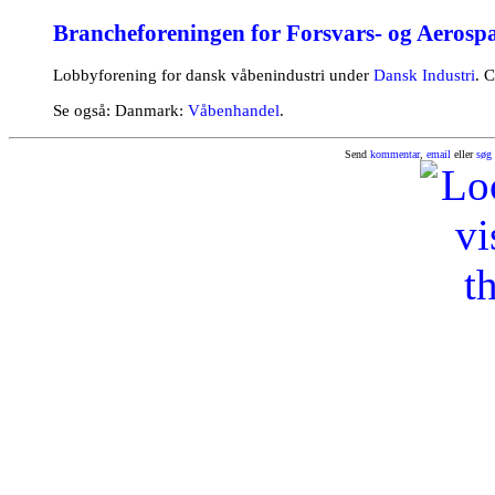
Brancheforeningen for Forsvars- og Aerosp
Lobbyforening for dansk våbenindustri under
Dansk Industri
. 
Se også: Danmark:
Våbenhandel
.
Send
kommentar
,
email
eller
søg