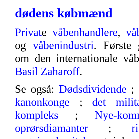
dødens købmænd
Privat
e
våbenhandlere
,
vå
og
våbenindustri
. Første
om den internationale vå
Basil Zaharoff
.
Se også:
Dødsdividende
;
kanonkonge
;
det militæ
kompleks
;
Nye-komm
oprørsdiamanter
;
r