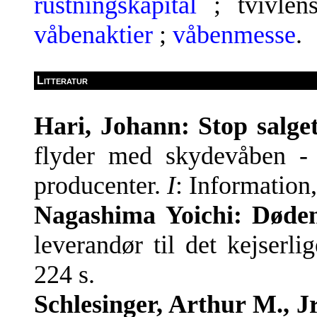
rustningskapital
; tvivlen
våbenaktier
;
våbenmesse
.
Litteratur
Hari, Johann: Stop salg
flyder med skydevåben - 
producenter.
I
: Information
Nagashima Yoichi: Død
leverandør til det kejserl
224 s.
Schlesinger, Arthur M., J