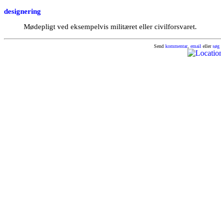
designering
Mødepligt ved eksempelvis militæret eller civilforsvaret.
Send
kommentar
,
email
eller
søg