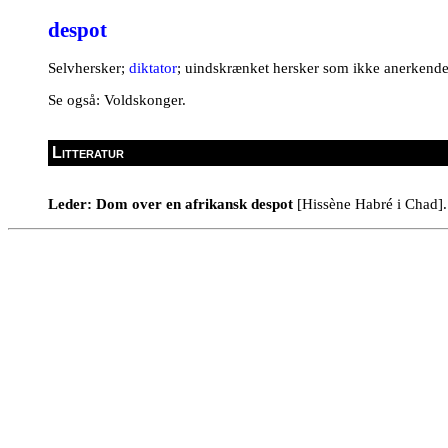
despot
Selvhersker;
diktator
; uindskrænket hersker som ikke anerkender
Se også: Voldskonger.
Litteratur
Leder: Dom over en afrikansk despot
[Hissène Habré i Chad]. 