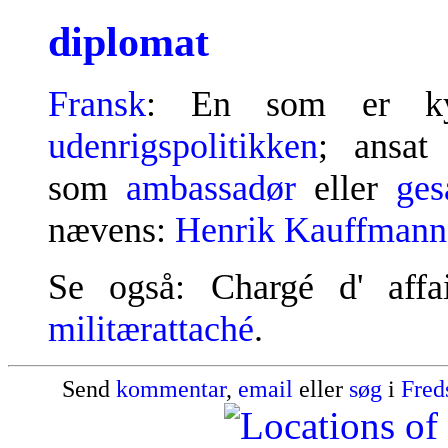
diplomat
Fransk
: En som er kynd
udenrigspolitikken
; ansat 
som
ambassadør
eller
ges
nævens:
Henrik Kauffmann
Se også: Chargé d' aff
militærattaché
.
Send
kommentar
,
email
eller
søg
i
Fred