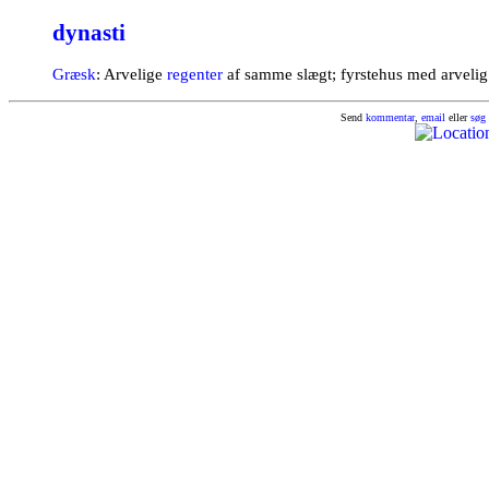
dynasti
Græsk
: Arvelige
regenter
af samme slægt; fyrstehus med arvelig 
Send
kommentar
,
email
eller
søg