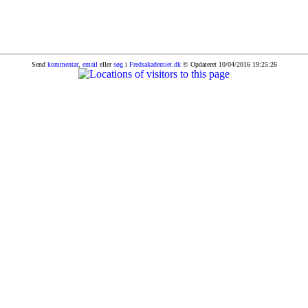
Send
kommentar
,
email
eller
søg
i
Fredsakademiet.dk
© Opdateret 10/04/2016 19:25:26