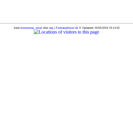
Send
kommentar
,
email
eller
søg
i
Fredsakademiet.dk
© Opdateret 10/04/2016 19:14:02