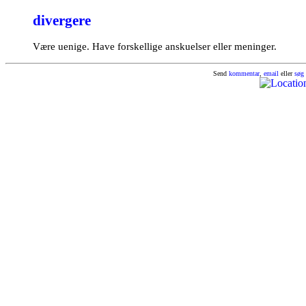
divergere
Være uenige. Have forskellige anskuelser eller meninger.
Send
kommentar
,
email
eller
søg