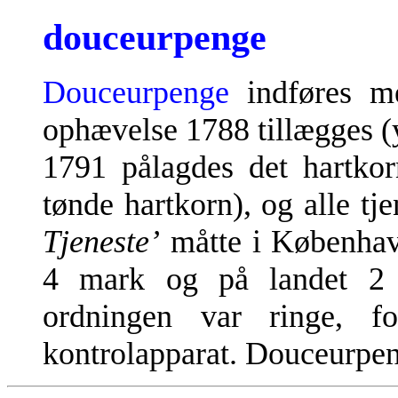
douceurpenge
Douceurpenge
indføres me
ophævelse 1788 tillægges (
1791 pålagdes det hartkorn
tønde hartkorn), og alle tj
Tjeneste’
måtte i København
4 mark og på landet 2 m
ordningen var ringe, f
kontrolapparat. Douceurpe