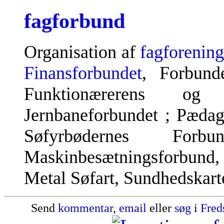
fagforbund
Organisation af
fagforening
Finansforbundet
, Forbunde
Funktionærerens og 
Jernbaneforbundet ; Pæda
Søfyrbødernes Fo
Maskinbesætningsforbund,
Metal Søfart, Sundhedskarte
Send
kommentar
,
email
eller
søg
i
Fred