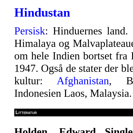
Hindustan
Persisk
: Hinduernes land.
Himalaya og Malvaplateaue
om hele Indien bortset fra 
1947. Også de stater der ble
kultur:
Afghanistan
, Bu
Indonesien Laos, Malaysia.
Litteratur
Holden, Edward Singl