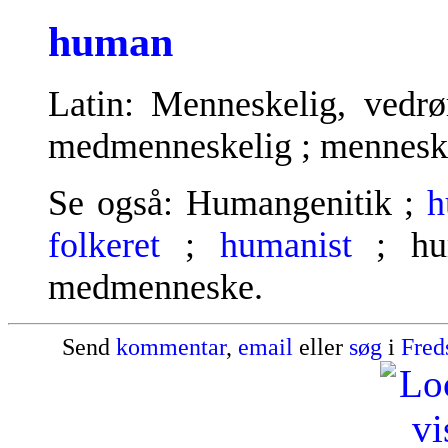
human
Latin: Menneskelig, vedrø
medmenneskelig ; menneske
Se også: Humangenitik ;
h
folkeret
;
humanist
; hu
medmenneske.
Send
kommentar
,
email
eller
søg
i
Fred