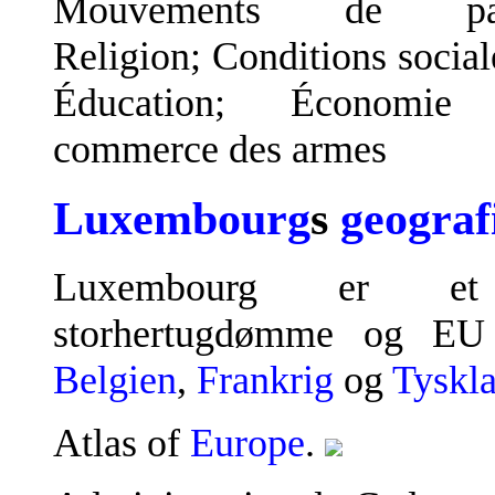
Mouvements de pai
Religion; Conditions social
Éducation; Économie
commerce des armes
Luxembourg
s
geograf
Luxembourg er et
storhertugdømme og E
Belgien
,
Frankrig
og
Tyskl
Atlas of
Europe
.