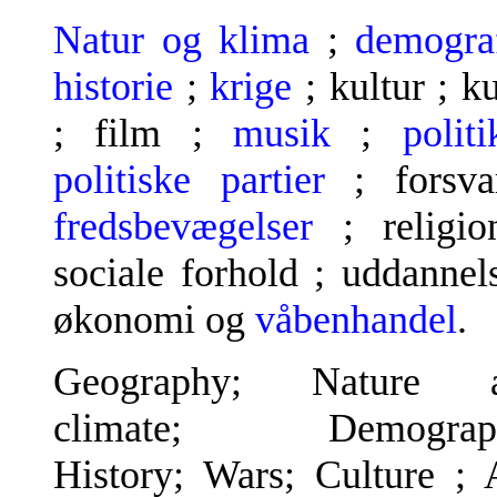
Natur og klima
;
demogra
historie
;
krige
; kultur ; k
; film ;
musik
;
politi
politiske partier
; forsva
fredsbevægelser
; religio
sociale forhold ; uddannel
økonomi og
våbenhandel
.
Geography; Nature 
climate; Demograp
History; Wars; Culture ; A