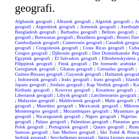
geografi.
Afghansk geografi
;
Albansk geografi
;
Algerisk geografi
;
An
geografi
;
Argentinsk geografi
;
Armensk geografi
;
Aserbajds
Bangladesh geografi
;
Barbados geografi
;
Belizes geografi
;
geografi
;
Botswanas geografi
;
Brasiliens geografi
;
Brunei Dar
Cambodjansk geografi
;
Camerouns geografi
;
Canadisk geogra
geografi
;
Congolesisk geografi
;
Costa Ricas geografi
;
Cuba
Congos geografi
;
Djiboutis geografi
;
Den Dominikanske Repu
Egyptisk geografi
;
El Salvadors geografi
;
Elfenbenskystens 
Filippinsk geografi
;
Finsk geografi
;
De forenede arabiske 
Georgiansk geografi
;
Ghanas geografi
;
Grenadas geografi
;
Guinea-Bissaus geografi
;
Guyansk geografi
;
Haitiansk geograf
;
Indonesisk geografi
;
Iraks geografi
;
Irans geografi
;
Island
Japans geografi
;
Jordans geografi
;
Kap Verdisk geografi
;
Ka
Kiribatis geografi
;
Kosovos geografi
;
Kroatiens geografi
;
Liberiansk geografi
;
Libysk geografi
;
Liechtensteins geografi
;
Malaysias geografi
;
Maldiviensk geografi
;
Malis geografi
;
geografi
;
Mauritius geografi
;
Mexicansk geografi
;
Mikrone
Montenegros geografi
;
Mozambiques geografi
;
Myanmars ge
geografi
;
Nicaraguansk geografi
;
Nigers geografi
;
Nigerias 
geografi
;
Palaus geografi
;
Palæstinas geografi
;
Panamas geo
Polsk geografi
;
Portugisisk geografi
;
Qatars geografi
;
Rumæ
Samoas geografi
;
San Marinos geografi
;
São Tomé & Princip
Serbisk geografi
;
Seychellernes geografi
;
Sierra Leones geogra