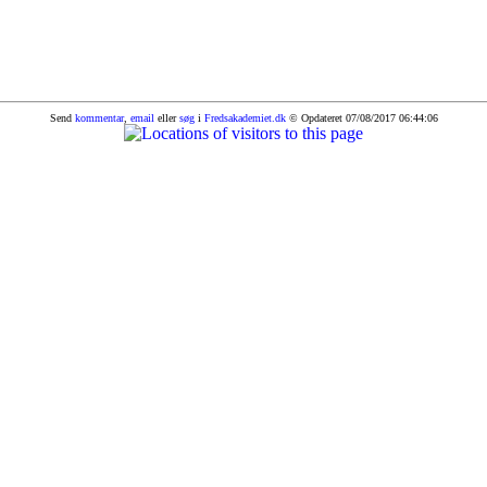
Send
kommentar
,
email
eller
søg
i
Fredsakademiet.dk
© Opdateret 07/08/2017 06:44:06