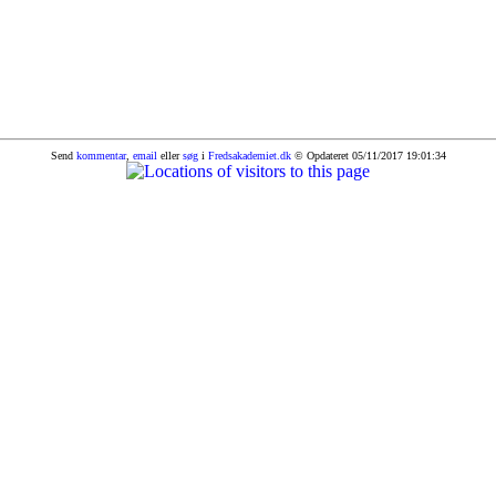
Send
kommentar
,
email
eller
søg
i
Fredsakademiet.dk
© Opdateret 05/11/2017 19:01:34