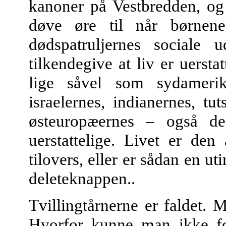
kanoner på Vestbredden, og a
døve øre til når børnen
dødspatruljernes sociale 
tilkendegive at liv er uersta
lige såvel som sydamerik
israelernes, indianernes, tu
østeuropæernes – også de
uerstattelige. Livet er den
tilovers, eller er sådan en u
deleteknappen..
Tvillingtårnerne er faldet. M
Hvorfor kunne man ikke fo