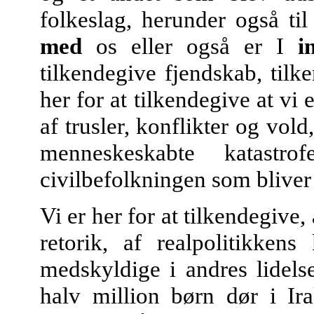
folkeslag, herunder også ti
med
os eller også er I
i
tilkendegive fjendskab, til
her for at tilkendegive at vi 
af trusler, konflikter og vol
menneskeskabte katastr
civilbefolkningen som bliver g
Vi er her for at tilkendegive,
retorik, af realpolitikken
medskyldige i andres lidels
halv million børn dør i Ir